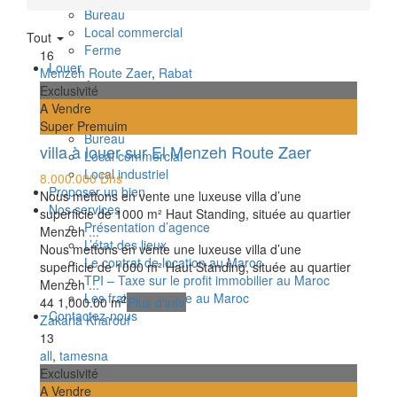
Bureau
Local commercial
Tout
Ferme
16
Louer
Menzeh Route Zaer
,
Rabat
Appartement
Exclusivité
Studio
A Vendre
Villa
Super Premuim
Bureau
villa à louer sur El Menzeh Route Zaer
Local commercial
Local industriel
8.000.000 Dhs
Proposer un bien
Nous mettons en vente une luxeuse villa d’une
Nos services
superficie de 1000 m² Haut Standing, située au quartier
Présentation d’agence
Menzeh
...
L’état des lieux
Nous mettons en vente une luxeuse villa d’une
Le contrat de location au Maroc
superficie de 1000 m² Haut Standing, située au quartier
TPI – Taxe sur le profit immobilier au Maroc
Menzeh
...
Les frais de notaire au Maroc
2
4
4
1,000.00 m
Plus d'info
Contactez-nous
Zakaria Kharouf
13
all
,
tamesna
Exclusivité
A Vendre