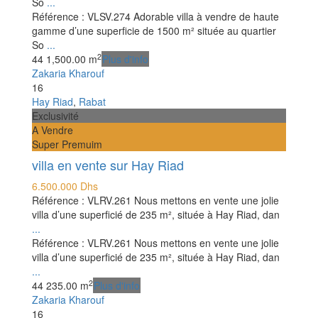
So
...
Référence : VLSV.274 Adorable villa à vendre de haute
gamme d’une superficie de 1500 m² située au quartier
So
...
2
4
4
1,500.00 m
Plus d'info
Zakaria Kharouf
16
Hay Riad
,
Rabat
Exclusivité
A Vendre
Super Premuim
villa en vente sur Hay Riad
6.500.000 Dhs
Référence : VLRV.261 Nous mettons en vente une jolie
villa d’une superficié de 235 m², située à Hay Riad, dan
...
Référence : VLRV.261 Nous mettons en vente une jolie
villa d’une superficié de 235 m², située à Hay Riad, dan
...
2
4
4
235.00 m
Plus d'info
Zakaria Kharouf
16