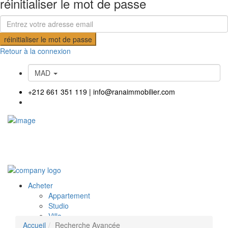
réinitialiser le mot de passe
réinitialiser le mot de passe
Retour à la connexion
MAD
+212 661 351 119
|
info@ranaimmobilier.com
Acheter
Appartement
Studio
Villa
Accueil
Recherche Avancée
Terrain