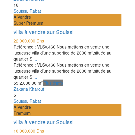
16
Souissi
,
Rabat
A Vendre
Super Premuim
villa à vendre sur Souissi
22.000.000 Dhs
Référence : VLSV.466 Nous mettons en vente une
luxueuse villa d’une superfice de 2000 m²,située au
quartier S
...
Référence : VLSV.466 Nous mettons en vente une
luxueuse villa d’une superfice de 2000 m²,située au
quartier S
...
2
5
5
2,000.00 m
Plus d'info
Zakaria Kharouf
5
Souissi
,
Rabat
A Vendre
Premuim
villa à vendre sur Souissi
10.000.000 Dhs