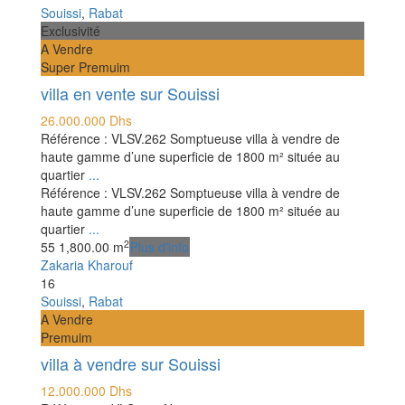
Souissi
,
Rabat
Exclusivité
A Vendre
Super Premuim
villa en vente sur Souissi
26.000.000 Dhs
Référence : VLSV.262 Somptueuse villa à vendre de
haute gamme d’une superficie de 1800 m² située au
quartier
...
Référence : VLSV.262 Somptueuse villa à vendre de
haute gamme d’une superficie de 1800 m² située au
quartier
...
2
5
5
1,800.00 m
Plus d'info
Zakaria Kharouf
16
Souissi
,
Rabat
A Vendre
Premuim
villa à vendre sur Souissi
12.000.000 Dhs