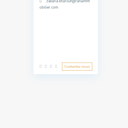
zakaria.kharouf@ranaimm
obilier.com
Contactez-nous