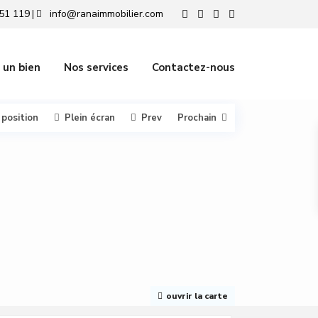
51 119
info@ranaimmobilier.com
|
 un bien
Nos services
Contactez-nous
 position
Plein écran
Prev
Prochain
ouvrir la carte