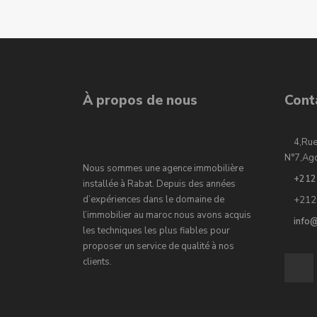
À propos de nous
Cont
4,Rue
N°7,Ag
Nous sommes une agence immobilière
+212
installée à Rabat. Depuis des années
d’expériences dans le domaine de
+212
l’immobilier au maroc nous avons acquis
info
les techniques les plus fiables pour
proposer un service de qualité à nos
clients.