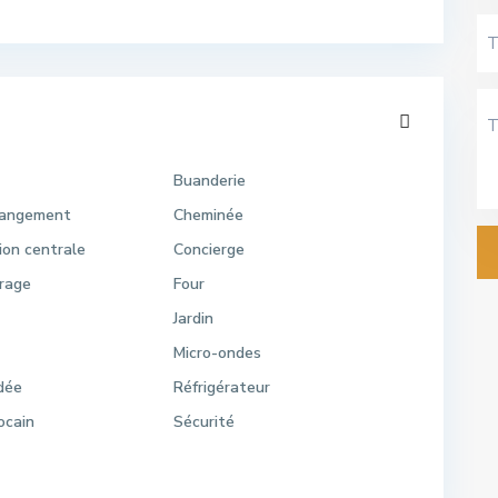
r
Buanderie
rangement
Cheminée
ion centrale
Concierge
trage
Four
Jardin
Micro-ondes
ndée
Réfrigérateur
ocain
Sécurité