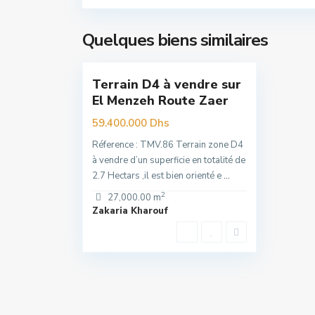
Menzeh
Route
Zaer
,
Quelques biens similaires
1
Rabat
Terrain D4 à vendre sur
Premuim
El Menzeh Route Zaer
59.400.000 Dhs
Réference : TMV.86 Terrain zone D4
à vendre d’un superficie en totalité de
2.7 Hectars ,il est bien orienté e
...
2
27,000.00 m
Zakaria Kharouf