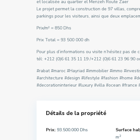
et localisée au quartier el Menzeh Route Zaer
Le projet permet la construction de 97 villas, comp
parkings pour les visiteurs, ainsi que deux emplace
Prix/m² = 850 Dhs
Prix Total = 93 500 000 dh
Pour plus d’informations ou visite n’hésitez pas de
tél: +212 (0)6 61 35 11 19 /+212 (0)6 61 23 96 90 
#rabat #maroc #Hayriad #immobilier #immo #invest
#architecture #design #lifestyle #fashion #home #d
#decorationinterieur #luxury #villa #ocean #franc
Détails de la propriété
Prix:
93.500.000 Dhs
Surface hab
2
m