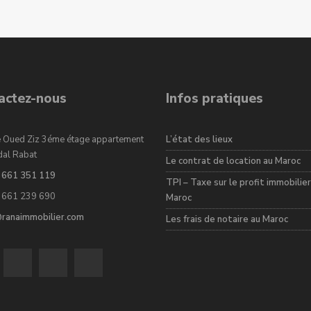
actez-nous
Infos pratiques
 Oued Ziz 3éme étage appartement
L’état des lieux
dal Rabat
Le contrat de location au Maroc
 661 351 119
TPI – Taxe sur le profit immobilier
 661 239 690
Maroc
@ranaimmobilier.com
Les frais de notaire au Maroc