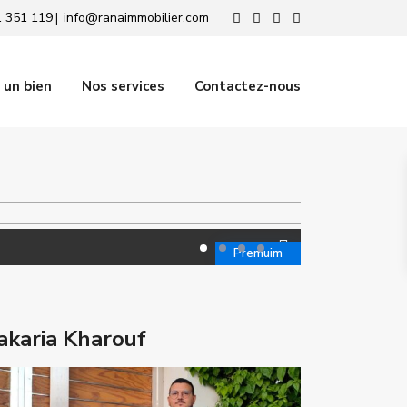
 351 119
info@ranaimmobilier.com
|
 un bien
Nos services
Contactez-nous
Premuim
akaria Kharouf