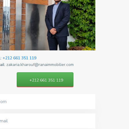
:
+212 661 351 119
il:
zakaria.kharouf@ranaimmobilier.com
+212 661 351 119