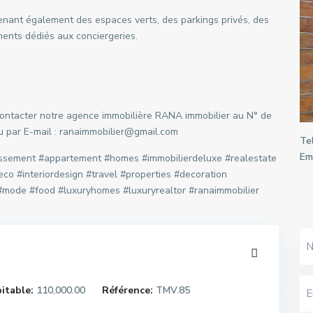
renant également des espaces verts, des parkings privés, des
ments dédiés aux conciergeries.
 contacter notre agence immobilière RANA immobilier au N° de
ou par E-mail : ranaimmobilier@gmail.com
Tel
Ema
issement #appartement #homes #immobilierdeluxe #realestate
eco #interiordesign #travel #properties #decoration
e #mode #food #luxuryhomes #luxuryrealtor #ranaimmobilier
itable:
110,000.00
Référence:
TMV.85