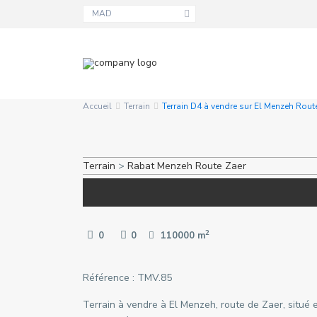
MAD
Accueil
Terrain
Terrain D4 à vendre sur El Menzeh Rout
Terrain
>
Rabat
Menzeh Route Zaer
2
0
0
110000 m
Référence : TMV.85
Terrain à vendre à El Menzeh, route de Zaer, situé e