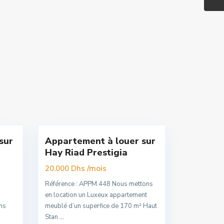
Hay
Riad
,
16
Rabat
sur
Appartement à louer sur
Premuim
Hay Riad Prestigia
/mois
20.000 Dhs
Référence : APPM.448 Nous mettons
en location un Luxeux appartement
ns
meublé d’un superfice de 170 m² Haut
Stan
...