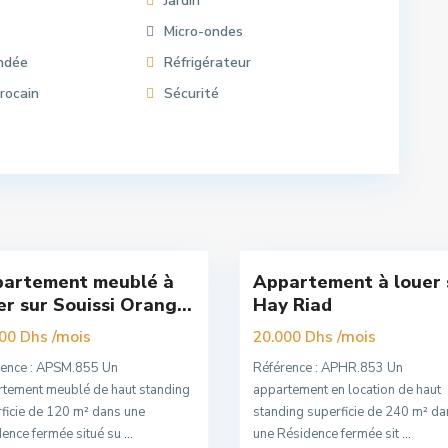
Jardin
Micro-ondes
indée
Réfrigérateur
rocain
Sécurité
Hay
uissi
,
Riad
,
t
16
Rabat
artement meublé à
Appartement à louer 
Nouvelle
er sur Souissi Orang...
Hay Riad
Offre
/mois
/mois
000 Dhs
20.000 Dhs
rence : APSM.855 Un
Référence : APHR.853 Un
tement meublé de haut standing
appartement en location de haut
ficie de 120 m² dans une
standing superficie de 240 m² da
ence fermée situé su
...
une Résidence fermée sit
...