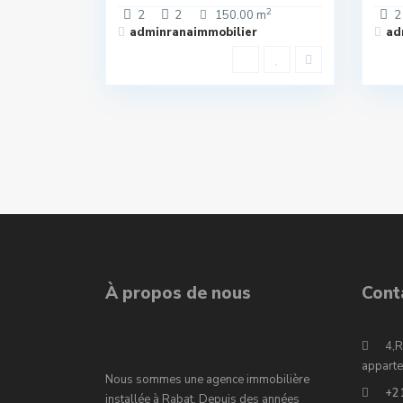
2
2
2
150.00 m
2
adminranaimmobilier
ad
À propos de nous
Cont
4,R
apparte
Nous sommes une agence immobilière
+2
installée à Rabat. Depuis des années