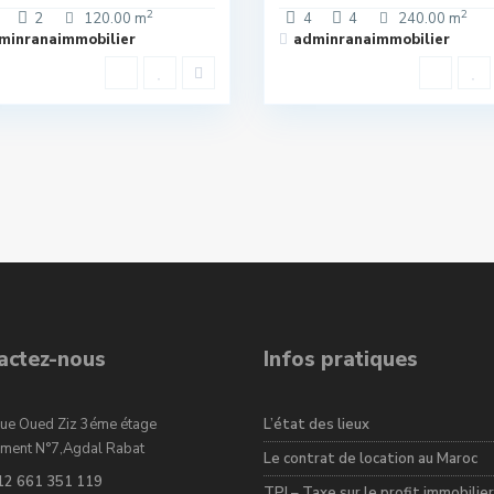
2
2
2
120.00 m
4
4
240.00 m
minranaimmobilier
adminranaimmobilier
actez-nous
Infos pratiques
ue Oued Ziz 3éme étage
L’état des lieux
ment N°7,Agdal Rabat
Le contrat de location au Maroc
12 661 351 119
TPI – Taxe sur le profit immobilier