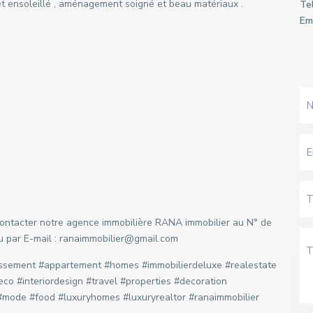
t ensoleillé , aménagement soigné et beau matériaux .
Tel
Ema
 contacter notre agence immobilière RANA immobilier au N° de
ou par E-mail : ranaimmobilier@gmail.com
issement #appartement #homes #immobilierdeluxe #realestate
eco #interiordesign #travel #properties #decoration
e #mode #food #luxuryhomes #luxuryrealtor #ranaimmobilier