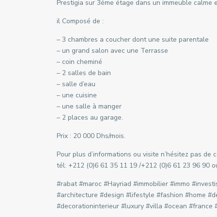
Prestigia sur 3éme étage dans un immeuble calme e
il Composé de :
– 3 chambres а coucher dont une suite parentale
– un grand salon avec une Terrasse
– coin cheminé
– 2 salles de bain
– salle d’eau
– une cuisine
– une salle à manger
– 2 places au garage.
Prix : 20 000 Dhs/mois.
Pour plus d’informations ou visite n’hésitez pas de
tél: +212 (0)6 61 35 11 19 /+212 (0)6 61 23 96 90 
#rabat #maroc #Hayriad #immobilier #immo #invest
#architecture #design #lifestyle #fashion #home #d
#decorationinterieur #luxury #villa #ocean #franc