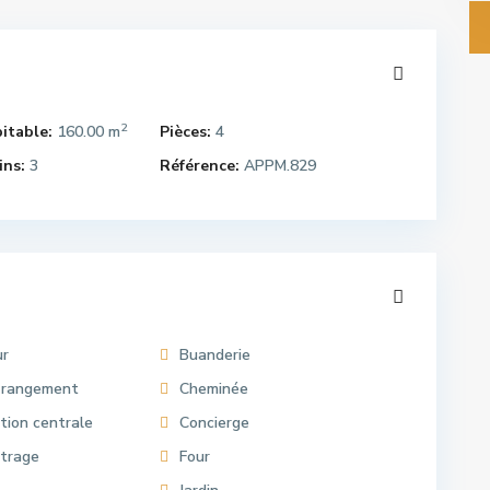
2
itable:
160.00 m
Pièces:
4
ins:
3
Référence:
APPM.829
ur
Buanderie
 rangement
Cheminée
tion centrale
Concierge
itrage
Four