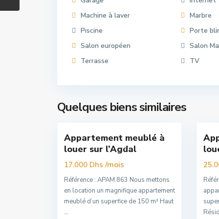
Garage
Internet
Machine à laver
Marbre
Piscine
Porte bl
Salon européen
Salon Ma
Terrasse
TV
Agdal
,
So
Quelques biens similaires
16
Rabat
15
Raba
Appartement meublé à
App
Premuim
Nouvelle
louer sur l’Agdal
lou
Offre
/mois
17.000 Dhs
25.
Référence : APAM.863 Nous mettons
Réfé
en location un magnifique appartement
appar
meublé d’un superfice de 150 m² Haut
super
...
Résid