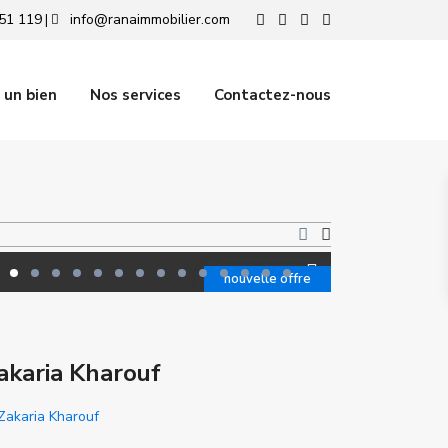
51 119
info@ranaimmobilier.com
|
 un bien
Nos services
Contactez-nous
nouvelle offre
akaria Kharouf