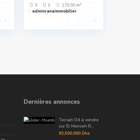
2
3
3
170.00 m
adminranaimmobilier
Dernières annonces
Terrain D4 à vendre
sur El Menzeh R...
93.500.000 Dhs
 au