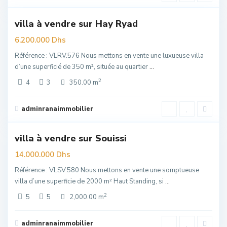
villa à vendre sur Hay Ryad
elle
re
6.200.000 Dhs
Référence : VLRV.576 Nous mettons en vente une luxueuse villa
d’une superficié de 350 m², située au quartier
...
2
4
3
350.00 m
Souissi
,
adminranaimmobilier
6
Rabat
villa à vendre sur Souissi
uim
14.000.000 Dhs
Référence : VLSV.580 Nous mettons en vente une somptueuse
villa d’une superficie de 2000 m² Haut Standing, si
...
2
5
5
2,000.00 m
Hay
Riad
,
adminranaimmobilier