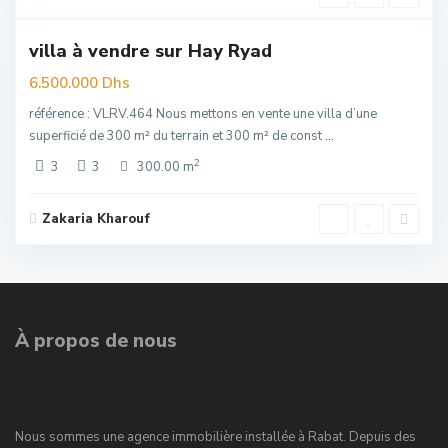
6
Rabat
villa à vendre sur Hay Ryad
elle
re
6.500.000 Dhs
référence : VLRV.464 Nous mettons en vente une villa d’une
superficié de 300 m² du terrain et 300 m² de const
...
2
3
3
300.00 m
Zakaria Kharouf
À propos de nous
Nous sommes une agence immobilière installée à Rabat. Depuis des