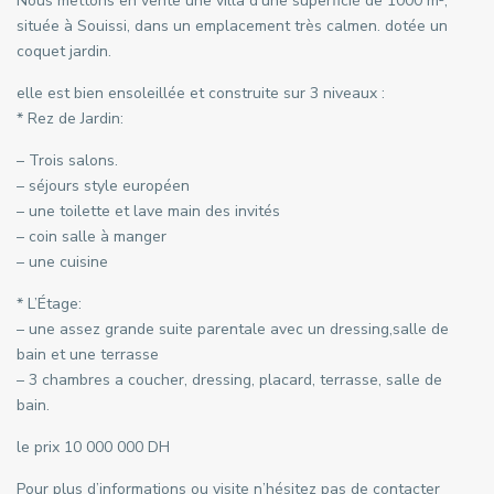
Nous mettons en vente une villa d’une superficié de 1000 m²,
située à Souissi, dans un emplacement très calmen. dotée un
coquet jardin.
elle est bien ensoleillée et construite sur 3 niveaux :
* Rez de Jardin:
– Trois salons.
– séjours style européen
– une toilette et lave main des invités
– coin salle à manger
– une cuisine
* L’Étage:
– une assez grande suite parentale avec un dressing,salle de
bain et une terrasse
– 3 chambres a coucher, dressing, placard, terrasse, salle de
bain.
le prix 10 000 000 DH
Pour plus d’informations ou visite n’hésitez pas de contacter