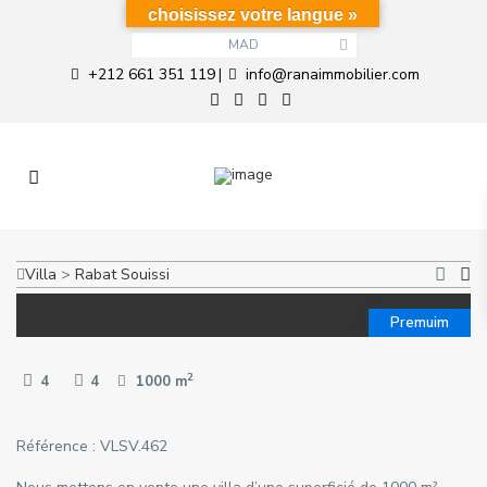
choisissez votre langue »
MAD
+212 661 351 119
info@ranaimmobilier.com
|
Villa
>
Rabat
Souissi
Premuim
2
4
4
1000 m
Référence : VLSV.462