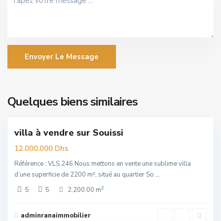
Envoyer Le Message
Souissi
,
Quelques biens similaires
6
Rabat
villa à vendre sur Souissi
uim
12.000.000 Dhs
Référence : VLS.246 Nous mettons en vente une sublime villa
d’une superficie de 2200 m², situé au quartier So
...
2
5
5
2,200.00 m
Hay
Riad
,
adminranaimmobilier
6
Rabat