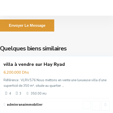
Envoyer Le Message
Hay
Riad
,
Quelques biens similaires
Rabat
villa à vendre sur Hay Ryad
e
6.200.000 Dhs
Référence : VLRV.576 Nous mettons en vente une luxueuse villa d’une
superficié de 350 m², située au quartier
...
4
3
350.00 m
2
Souissi
,
adminranaimmobilier
Rabat