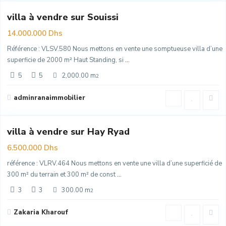
villa à vendre sur Souissi
m
14.000.000 Dhs
Référence : VLSV.580 Nous mettons en vente une somptueuse villa d’une
superficie de 2000 m² Haut Standing, si
...
5
5
2,000.00 m
2
Hay
Riad
,
adminranaimmobilier
Rabat
villa à vendre sur Hay Ryad
e
6.500.000 Dhs
référence : VLRV.464 Nous mettons en vente une villa d’une superficié de
300 m² du terrain et 300 m² de const
...
3
3
300.00 m
2
Hay
Riad
,
Zakaria Kharouf
Rabat