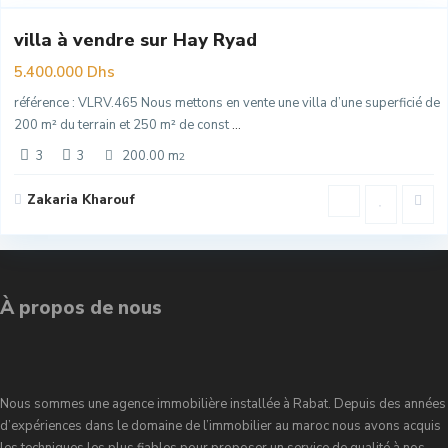
villa à vendre sur Hay Ryad
e
5.400.000 Dhs
référence : VLRV.465 Nous mettons en vente une villa d’une superficié de
200 m² du terrain et 250 m² de const
...
3
3
200.00 m
2
Zakaria Kharouf
À propos de nous
Nous sommes une agence immobilière installée à Rabat. Depuis des années
d’expériences dans le domaine de l’immobilier au maroc nous avons acquis