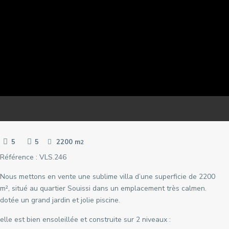
Temara Ville
Yacoub El Mansour
5
5
2200 m
2
Référence : VLS.246
Nous mettons en vente une sublime villa d’une superficie de 2200
m², situé au quartier Souissi dans un emplacement très calmen.
dotée un grand jardin et jolie piscine.
elle est bien ensoleillée et construite sur 2 niveaux :