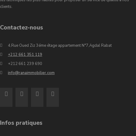
les techniques les plus fiables pour proposer un service de qualité à nos
clients.
Contactez-nous
4,Rue Oued Ziz 3éme étage appartement N°7,Agdal Rabat
+212 661 351 119
+212 661 239 690
info@ranaimmobilier.com
Infos pratiques