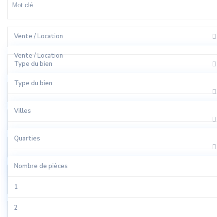
Vente / Location
Vente / Location
Type du bien
A Louer
Type du bien
Villes
A Vendre
Appartement
Villes
Quarties
Bureaux
El Harhoura
Quarties
Local Commercial
Nombre de pièces
Rabat
Agdal
Nombre de pièces
Local Industriel
Sale
All
1
Riad
Tamesna
Aviation
2
Studio
Temara