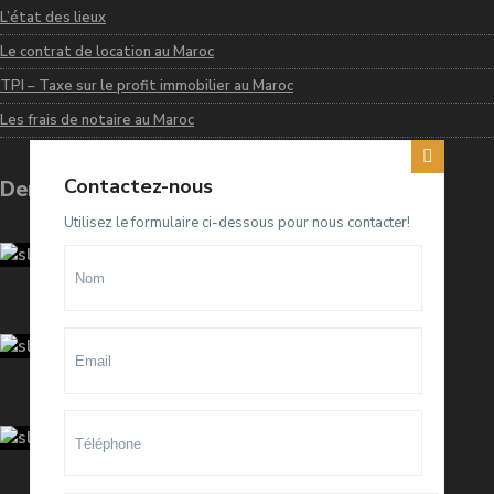
L’état des lieux
Le contrat de location au Maroc
TPI – Taxe sur le profit immobilier au Maroc
Les frais de notaire au Maroc
Contactez-nous
Dernières annonces
Utilisez le formulaire ci-dessous pour nous contacter!
Terrain D4 à vendre sur El Menzeh
R...
93.500.000 Dhs
villa meublée à louer sur Souissi O...
100.000 Dhs
/mois
Appartement meublé à louer sur
Hay ...
20.000 Dhs
/mois