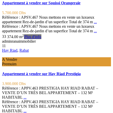
Appartement à vendre sur Souissi Orangeraie
5.700.000 Dhs
Référence : APSV.467 Nous mettons en vente un luxueux
appartement Rez-de-jardin d’un superfice Total de 374 m
...
Référence : APSV.467 Nous mettons en vente un luxueux
appartement Rez-de-jardin d’un superfice Total de 374 m
...
2
3
3
374.00 m
Plus d'info
adminranaimmobilier
11
Hay Riad
,
Rabat
A Vendre
Premuim
Appartement à vendre sur Hay Riad Prestigia
3.900.000 Dhs
Référence : APPV.463 PRESTIGIA HAY RIAD RABAT –
VENTE D’UN TRÈS BEL APPARTEMENT – 132 M²
HABITABL
...
Référence : APPV.463 PRESTIGIA HAY RIAD RABAT –
VENTE D’UN TRÈS BEL APPARTEMENT – 132 M²
HABITABL
...