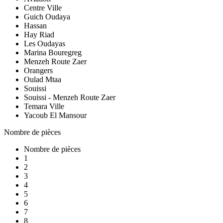
Centre Ville
Guich Oudaya
Hassan
Hay Riad
Les Oudayas
Marina Bouregreg
Menzeh Route Zaer
Orangers
Oulad Mtaa
Souissi
Souissi - Menzeh Route Zaer
Temara Ville
Yacoub El Mansour
Nombre de pièces
Nombre de pièces
1
2
3
4
5
6
7
8