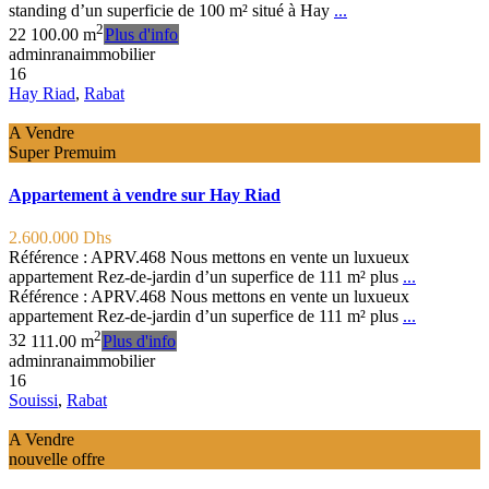
standing d’un superficie de 100 m² situé à Hay
...
2
2
2
100.00 m
Plus d'info
adminranaimmobilier
16
Hay Riad
,
Rabat
A Vendre
Super Premuim
Appartement à vendre sur Hay Riad
2.600.000 Dhs
Référence : APRV.468 Nous mettons en vente un luxueux
appartement Rez-de-jardin d’un superfice de 111 m² plus
...
Référence : APRV.468 Nous mettons en vente un luxueux
appartement Rez-de-jardin d’un superfice de 111 m² plus
...
2
3
2
111.00 m
Plus d'info
adminranaimmobilier
16
Souissi
,
Rabat
A Vendre
nouvelle offre