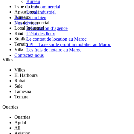
Bureau
Type du bien
Local commercial
Appartement
Local industriel
Bureaux
Proposer un bien
Local Commercial
Nos services
Local Industriel
Présentation d’agence
Riad
L’état des lieux
Studio
Le contrat de location au Maroc
Terrain
TPI – Taxe sur le profit immobilier au Maroc
Villa
Les frais de notaire au Maroc
Contactez-nous
Villes
Villes
El Harhoura
Rabat
Sale
Tamesna
Temara
Quarties
Quarties
Agdal
All
Aviation