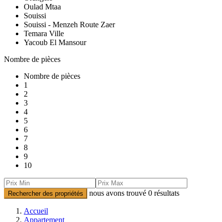
Oulad Mtaa
Souissi
Souissi - Menzeh Route Zaer
Temara Ville
Yacoub El Mansour
Nombre de pièces
Nombre de pièces
1
2
3
4
5
6
7
8
9
10
nous avons trouvé
0
résultats
Rechercher des propriétés
Accueil
Appartement