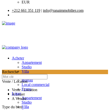
EUR
+212 661 351 119
|
info@ranaimmobilier.com
Acheter
Appartement
Studio
Villa
Recherche
Terrain
Bureau
Vente / Location
Local commercial
Ferme
Vente / Location
Louer
A Louer
Appartement
A Vendre
Studio
Villa
Type du bien