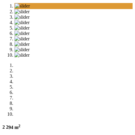
2
2
2
94 m