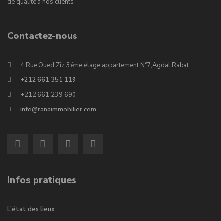
de qualité à nos clients.
Contactez-nous
4,Rue Oued Ziz 3éme étage appartement N°7,Agdal Rabat
+212 661 351 119
+212 661 239 690
info@ranaimmobilier.com
Infos pratiques
L’état des lieux