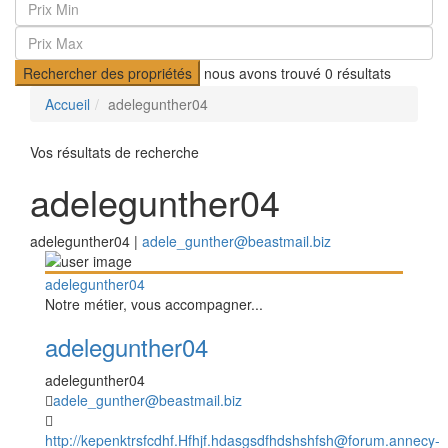
Rechercher des propriétés
nous avons trouvé
0
résultats
Accueil
adelegunther04
Vos résultats de recherche
adelegunther04
adelegunther04 |
adele_gunther@beastmail.biz
adelegunther04
Notre métier, vous accompagner...
adelegunther04
adelegunther04
adele_gunther@beastmail.biz
http://kepenktrsfcdhf.Hfhjf.hdasgsdfhdshshfsh@forum.annecy-