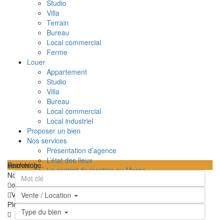
Studio
Villa
Terrain
Bureau
Local commercial
Ferme
Louer
Appartement
Studio
Villa
Bureau
Local commercial
Local industriel
Proposer un bien
Nos services
Présentation d’agence
L’état des lieux
searching...
Recherche
Le contrat de location au Maroc
Nous n'avons trouvé aucun résultat
TPI – Taxe sur le profit immobilier au Maroc
ouvrir la carte
Les frais de notaire au Maroc
Vue
Feuille de route
Satellite
Hybride
Terrain
Ma position
Vente / Location
Contactez-nous
Plein écran
Prev
Prochain
Type du bien