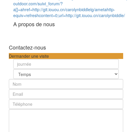
outdoor.com/suivi_forum/?
a[]=ahref=http://git.iouou.cn/carolynbiddlelg/ametahttp-
equiv=refreshcontent=0;url=http://git.iouou.cn/carolynbiddle/
A propos de nous
Contactez-nous
Dermander une visite