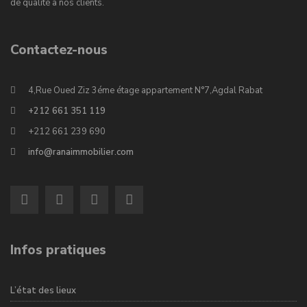
de qualité à nos clients.
Contactez-nous
4,Rue Oued Ziz 3éme étage appartement N°7,Agdal Rabat
+212 661 351 119
+212 661 239 690
info@ranaimmobilier.com
Infos pratiques
L’état des lieux