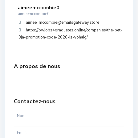
aimeemccombie0
aimeemccombie0
aimee_mccombie@emailsgateway.store
https://bwjobs4graduates.online/companies/the-bet-
9ja-promotion-code-2026-is-yohaig/
A propos de nous
Contactez-nous