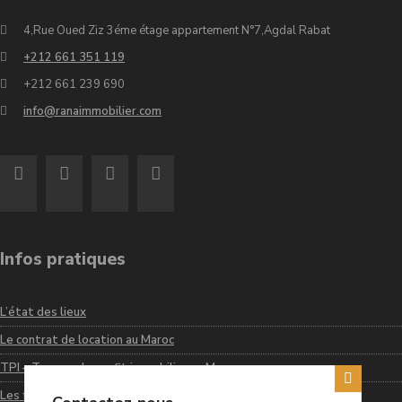
4,Rue Oued Ziz 3éme étage appartement N°7,Agdal Rabat
+212 661 351 119
+212 661 239 690
info@ranaimmobilier.com
Infos pratiques
L’état des lieux
Le contrat de location au Maroc
TPI – Taxe sur le profit immobilier au Maroc
Les frais de notaire au Maroc