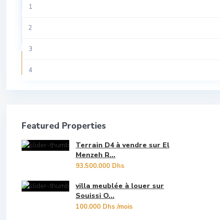
All
1
Riad
Tamesna
Aviation
2
Studio
Temara
Centre Ville
3
Terrain
Recherche
Guich Oudaya
4
Villa
Hassan
5
Hay Riad
6
Featured Properties
Les Oudayas
7
Terrain D4 à vendre sur El
Marina Bouregreg
8
Menzeh R...
93.500.000 Dhs
Menzeh Route Zaer
9
villa meublée à louer sur
Orangers
Souissi O...
10
100.000 Dhs
/mois
Oulad Mtaa