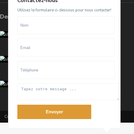
Contactez-nous
Utilisez le formulaire ci-dessous pour nous contacter!
Dernières annonces
Terrain D4 à vendre sur El Menzeh
R...
93.500.000 Dhs
villa meublée à louer sur Souissi O...
100.000 Dhs
/mois
Appartement meublé à louer sur
Hay ...
20.000 Dhs
/mois
Envoyer
Copyright All Rights Reserved 2020 By RanaImmobilier