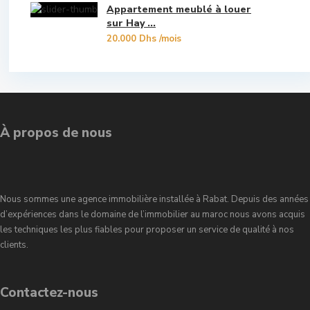
Appartement meublé à louer
Souissi
sur Hay ...
20.000 Dhs
/mois
Souissi - Menzeh Route Zaer
Temara Ville
Yacoub El Mansour
À propos de nous
Nous sommes une agence immobilière installée à Rabat. Depuis des années
d’expériences dans le domaine de l’immobilier au maroc nous avons acquis
les techniques les plus fiables pour proposer un service de qualité à nos
clients.
Contactez-nous