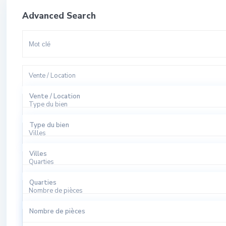
Advanced Search
Vente / Location
Vente / Location
Type du bien
A Louer
Type du bien
Villes
A Vendre
Appartement
Villes
Quarties
Bureaux
El Harhoura
Quarties
Local Commercial
Nombre de pièces
Rabat
Agdal
Nombre de pièces
Local Industriel
Sale