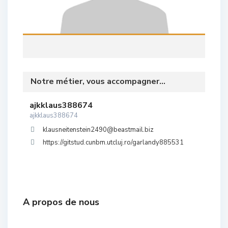
Notre métier, vous accompagner...
ajkklaus388674
ajkklaus388674
klausneitenstein2490@beastmail.biz
https://gitstud.cunbm.utcluj.ro/garlandy885531
A propos de nous