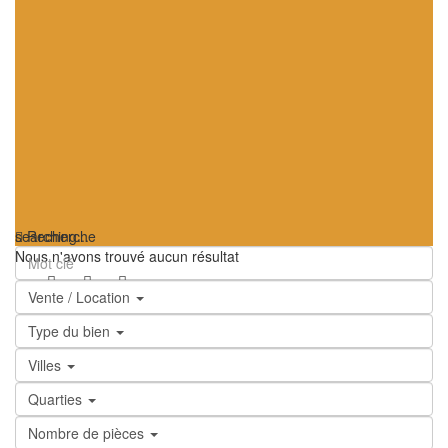
searching...
Recherche
Nous n'avons trouvé aucun résultat
Vente / Location
Type du bien
Villes
Quarties
Nombre de pièces