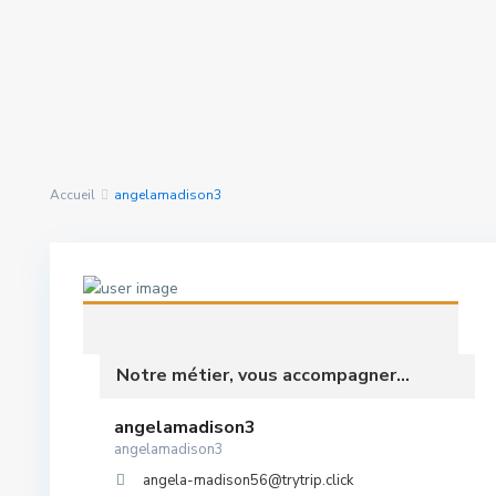
Rechercher Des
nous avons trouvé
0
Propriétés
résultats
Accueil
angelamadison3
Notre métier, vous accompagner...
angelamadison3
angelamadison3
angela-madison56@trytrip.click