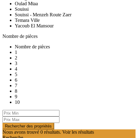
Oulad Mtaa
Souissi
Souissi - Menzeh Route Zaer
Temara Ville
Yacoub El Mansour
Nombre de pièces
Nombre de pièces
1
2
3
4
5
6
7
8
9
10
Nous avons trouvé
0
résultats.
Voir les résultats
Recherche