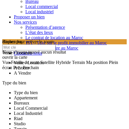
Bureau
Local commercial
Local industriel
Proposer un bien
Nos services
Présentation d’agence
L’état des lieux
Le contrat de location au Maroc
cliquez pour activer le zoom
Recherche
TPI – Taxe sur le profit immobilier au Maroc
searching...
Les frais de notaire au Maroc
Nous n'avons trouvé aucun résultat
Vente / Location
Contactez-nous
ouvrir la carte
Vue
Feuille de route
Satellite
Hybride
Terrain
Ma position
Plein
Vente / Location
écran
Prev
Prochain
A Louer
A Vendre
Type du bien
Type du bien
Appartement
Bureaux
Local Commercial
Local Industriel
Riad
Studio
Terrain