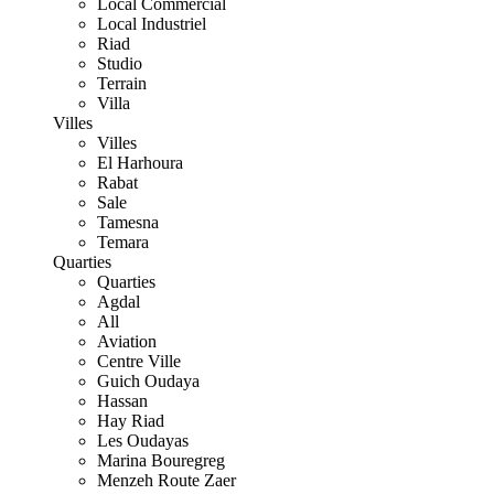
Local Commercial
Local Industriel
Riad
Studio
Terrain
Villa
Villes
Villes
El Harhoura
Rabat
Sale
Tamesna
Temara
Quarties
Quarties
Agdal
All
Aviation
Centre Ville
Guich Oudaya
Hassan
Hay Riad
Les Oudayas
Marina Bouregreg
Menzeh Route Zaer