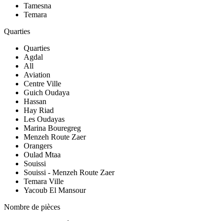
Tamesna
Temara
Quarties
Quarties
Agdal
All
Aviation
Centre Ville
Guich Oudaya
Hassan
Hay Riad
Les Oudayas
Marina Bouregreg
Menzeh Route Zaer
Orangers
Oulad Mtaa
Souissi
Souissi - Menzeh Route Zaer
Temara Ville
Yacoub El Mansour
Nombre de pièces