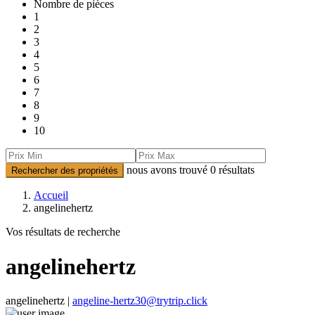
Nombre de pièces
1
2
3
4
5
6
7
8
9
10
nous avons trouvé
0
résultats
Rechercher des propriétés
Accueil
angelinehertz
Vos résultats de recherche
angelinehertz
angelinehertz |
angeline-hertz30@trytrip.click