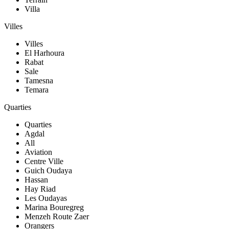
Villa
Villes
Villes
El Harhoura
Rabat
Sale
Tamesna
Temara
Quarties
Quarties
Agdal
All
Aviation
Centre Ville
Guich Oudaya
Hassan
Hay Riad
Les Oudayas
Marina Bouregreg
Menzeh Route Zaer
Orangers