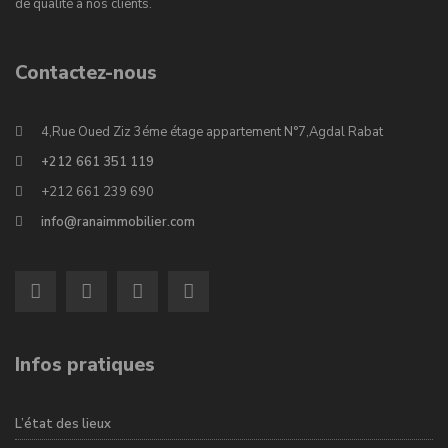
de qualité à nos clients.
Contactez-nous
4,Rue Oued Ziz 3éme étage appartement N°7,Agdal Rabat
+212 661 351 119
+212 661 239 690
info@ranaimmobilier.com
Infos pratiques
L’état des lieux