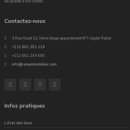
de qualité à nos clients.
Contactez-nous
4,Rue Oued Ziz 3éme étage appartement N°7,Agdal Rabat
+212 661 351 119
+212 661 239 690
info@ranaimmobilier.com
Infos pratiques
L’état des lieux