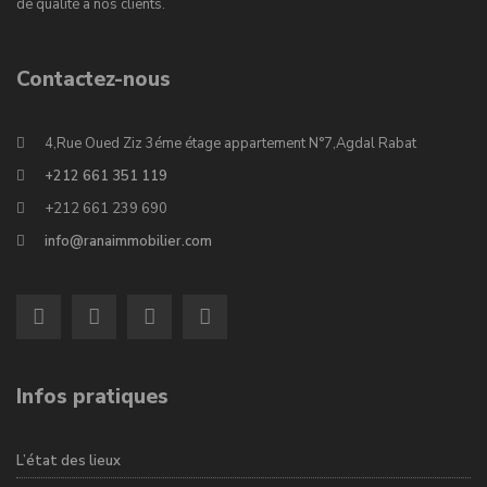
de qualité à nos clients.
Contactez-nous
4,Rue Oued Ziz 3éme étage appartement N°7,Agdal Rabat
+212 661 351 119
+212 661 239 690
info@ranaimmobilier.com
Infos pratiques
L’état des lieux