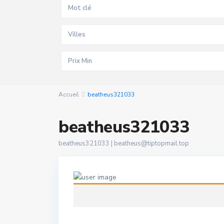
Villes
Accueil
beatheus321033
beatheus321033
beatheus321033 |
beatheus@tiptopmail.top