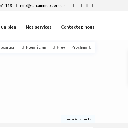
51 119
info@ranaimmobilier.com
|
 un bien
Nos services
Contactez-nous
 position
Plein écran
Prev
Prochain
ouvrir la carte