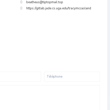
beatheus@tiptopmail.top
https://gitlab.jade.cs.uga.edu/tracymccasland