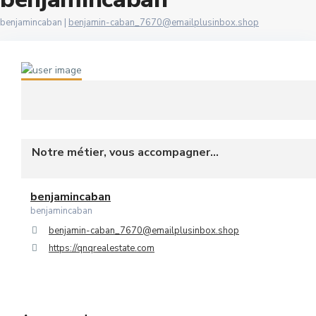
6
benjamincaban |
benjamin-caban_7670@emailplusinbox.shop
Les Oudayas
7
Marina Bouregreg
8
Menzeh Route Zaer
9
Orangers
10
Oulad Mtaa
Notre métier, vous accompagner...
Souissi
benjamincaban
Souissi - Menzeh Route Zaer
benjamincaban
benjamin-caban_7670@emailplusinbox.shop
Temara Ville
https://qnqrealestate.com
Yacoub El Mansour