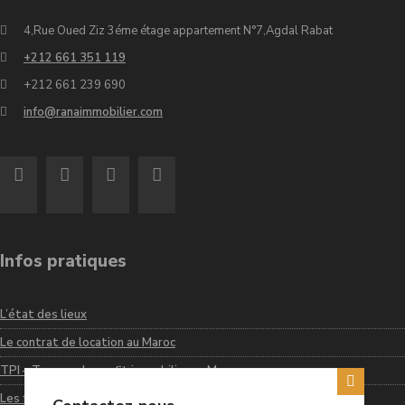
4,Rue Oued Ziz 3éme étage appartement N°7,Agdal Rabat
+212 661 351 119
+212 661 239 690
info@ranaimmobilier.com
Infos pratiques
L’état des lieux
Le contrat de location au Maroc
TPI – Taxe sur le profit immobilier au Maroc
Les frais de notaire au Maroc