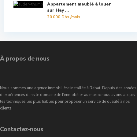
Appartement meublé à louer
Souissi
sur Hay ...
20.000 Dhs
/mois
Souissi - Menzeh Route Zaer
Temara Ville
Yacoub El Mansour
À propos de nous
Nous sommes une agence immobilière installée à Rabat. Depuis des années
d’expériences dans le domaine de l’immobilier au maroc nous avons acquis
les techniques les plus fiables pour proposer un service de qualité à nos
clients.
Contactez-nous