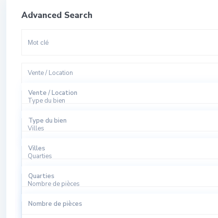
Advanced Search
Vente / Location
Vente / Location
Type du bien
A Louer
Type du bien
Villes
A Vendre
Appartement
Villes
Quarties
Bureaux
El Harhoura
Quarties
Local Commercial
Nombre de pièces
Rabat
Agdal
Nombre de pièces
Local Industriel
Sale