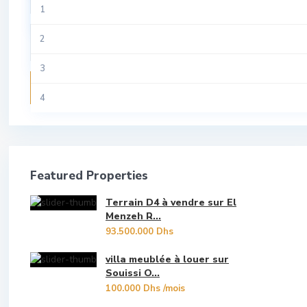
All
1
Riad
Tamesna
Aviation
2
Studio
Temara
Centre Ville
3
Terrain
Recherche
Guich Oudaya
4
Villa
Hassan
5
Hay Riad
6
Featured Properties
Les Oudayas
7
Terrain D4 à vendre sur El
Marina Bouregreg
8
Menzeh R...
93.500.000 Dhs
Menzeh Route Zaer
9
villa meublée à louer sur
Orangers
Souissi O...
10
100.000 Dhs
/mois
Oulad Mtaa