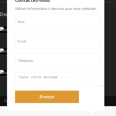
Contactez-nous
Utilisez le formulaire ci-dessous pour nous contacter!
Dernières annonces
Terrain D4 à vendre sur El Menzeh
R...
93.500.000 Dhs
villa meublée à louer sur Souissi O...
100.000 Dhs
/mois
Appartement meublé à louer sur
Hay ...
20.000 Dhs
/mois
Envoyer
Copyright All Rights Reserved 2020 By RanaImmobilier