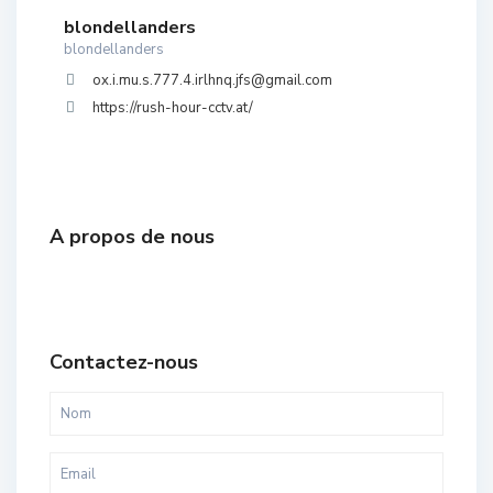
blondellanders
blondellanders
ox.i.mu.s.777.4.irlhnq.jfs@gmail.com
https://rush-hour-cctv.at/
A propos de nous
Contactez-nous