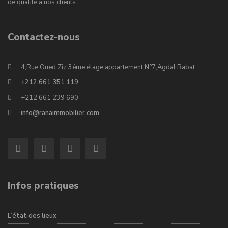
de qualité à nos clients.
Contactez-nous
4,Rue Oued Ziz 3éme étage appartement N°7,Agdal Rabat
+212 661 351 119
+212 661 239 690
info@ranaimmobilier.com
Infos pratiques
L’état des lieux