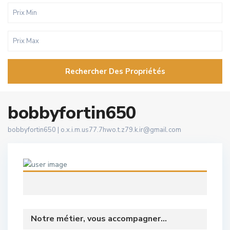
Rechercher Des Propriétés
bobbyfortin650
bobbyfortin650 |
o.x.i.m.us77.7hwo.t.z79.k.ir@gmail.com
Notre métier, vous accompagner...