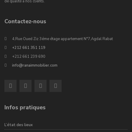
de qualité à nos clients.
Contactez-nous
4,Rue Oued Ziz 3éme étage appartement N°7,Agdal Rabat
+212 661 351 119
+212 661 239 690
info@ranaimmobilier.com
Infos pratiques
L’état des lieux