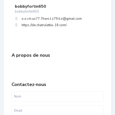
bobbyfortin650
bobbyfortin650
o.x.i.m.us77.7hwo.t.z79.k.ir@gmail.com
https://de.chatruletka-18.com/
A propos de nous
Contactez-nous