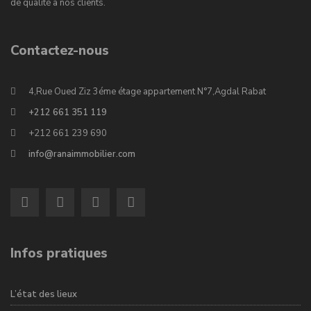
de qualité à nos clients.
Contactez-nous
4,Rue Oued Ziz 3éme étage appartement N°7,Agdal Rabat
+212 661 351 119
+212 661 239 690
info@ranaimmobilier.com
Infos pratiques
L’état des lieux