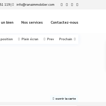
51 119
info@ranaimmobilier.com
|
 un bien
Nos services
Contactez-nous
 position
Plein écran
Prev
Prochain
ouvrir la carte