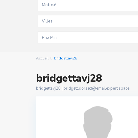
Villes
Accueil
bridgettavj28
bridgettavj28
bridgettavj28 |
bridgett.dorsett@emailexpert.space