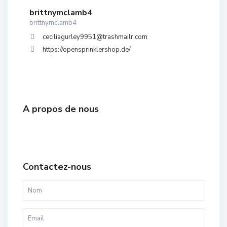
brittnymclamb4
brittnymclamb4
ceciliagurley9951@trashmailr.com
https://opensprinklershop.de/
A propos de nous
Contactez-nous