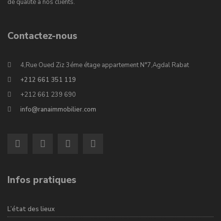
de qualité à nos clients.
Contactez-nous
4,Rue Oued Ziz 3éme étage appartement N°7,Agdal Rabat
+212 661 351 119
+212 661 239 690
info@ranaimmobilier.com
Infos pratiques
L’état des lieux