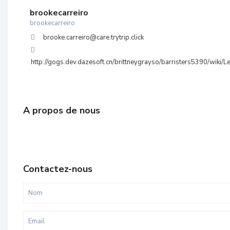
brookecarreiro
brookecarreiro
brooke.carreiro@care.trytrip.click
http://gogs.dev.dazesoft.cn/brittneygrayso/barristers5390/wiki/
A propos de nous
Contactez-nous