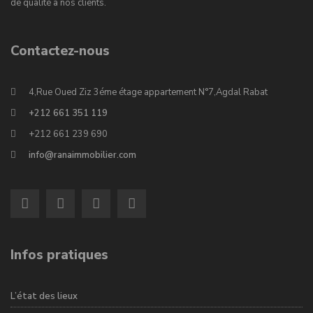
de qualité à nos clients.
Contactez-nous
4,Rue Oued Ziz 3éme étage appartement N°7,Agdal Rabat
+212 661 351 119
+212 661 239 690
info@ranaimmobilier.com
Infos pratiques
L’état des lieux