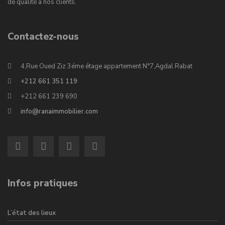
de qualité à nos clients.
Contactez-nous
4,Rue Oued Ziz 3éme étage appartement N°7,Agdal Rabat
+212 661 351 119
+212 661 239 690
info@ranaimmobilier.com
Infos pratiques
L’état des lieux