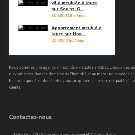
villa meublée à louer
Orangers
sur Souissi O...
10
100.000 Dhs
/mois
Oulad Mtaa
Appartement meublé à
Souissi
louer sur Hay ...
20.000 Dhs
/mois
Souissi - Menzeh Route Zaer
Temara Ville
Nous sommes une agence immobilière installée à Rabat. Depuis des a
Yacoub El Mansour
d’expériences dans le domaine de l’immobilier au maroc nous avons ac
les techniques les plus fiables pour proposer un service de qualité à n
clients.
Contactez-nous