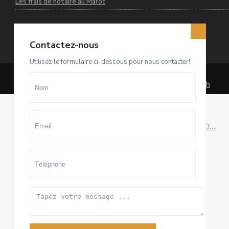
Les frais de notaire au Maroc
Contactez-nous
Dernières annonces
Utilisez le formulaire ci-dessous pour nous contacter!
Terrain D4 à vendre sur El Menzeh
R...
93.500.000 Dhs
villa meublée à louer sur Souissi O...
100.000 Dhs
/mois
Appartement meublé à louer sur
Hay ...
20.000 Dhs
/mois