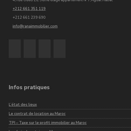
4,Rue Oued Ziz 3éme étage appartement N°7,Agdal Rabat
+212 661 351 119
+212 661 239 690
info@ranaimmobilier.com
Infos pratiques
L’état des lieux
Le contrat de location au Maroc
TPI – Taxe sur le profit immobilier au Maroc