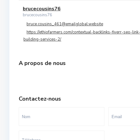
Orangers
brucecousins76
10
brucecousins76
Oulad Mtaa
bruce.cousins_461@emailglobal.website
https://ethiofarmers.com/contextual-backlinks-fiverr-seo-link
Souissi
building-services-2/
Souissi - Menzeh Route Zaer
Temara Ville
A propos de nous
Yacoub El Mansour
Contactez-nous