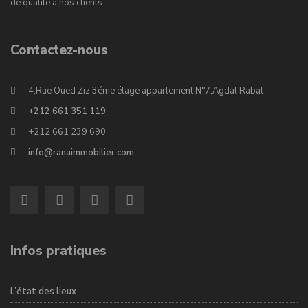
de qualité à nos clients.
Contactez-nous
4,Rue Oued Ziz 3éme étage appartement N°7,Agdal Rabat
+212 661 351 119
+212 661 239 690
info@ranaimmobilier.com
Infos pratiques
L’état des lieux