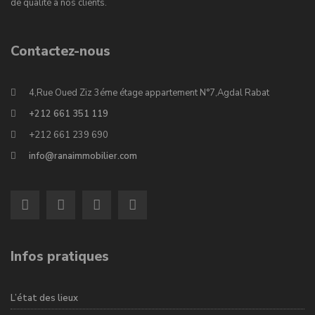
de qualité à nos clients.
Contactez-nous
4,Rue Oued Ziz 3éme étage appartement N°7,Agdal Rabat
+212 661 351 119
+212 661 239 690
info@ranaimmobilier.com
Infos pratiques
L’état des lieux