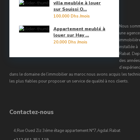
villa meublée à louer
Orangers
sur Souissi O...
10
100.000 Dhs
/mois
Oulad Mtaa
Nous som
Appartement meublé à
Souissi
une agence
louer sur Hay ...
immobilièr
20.000 Dhs
/mois
Souissi - Menzeh Route Zaer
installée à
Rabat. Dep
Temara Ville
des années
d’expérien
Yacoub El Mansour
dans le domaine de l’immobilier au maroc nous avons acquis les techn
les plus fiables pour proposer un service de qualité à nos clients.
Contactez-nous
4,Rue Oued Ziz 3éme étage appartement N°7,Agdal Rabat