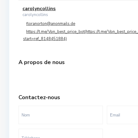
Orangers
carolyncollins
10
carolyncollins
Oulad Mtaa
floranorton@anonmails.de
https://t.me/Vpn_best_price_bot(https://t.me/Vpn_best_price
Souissi
start=ref_8148451884)
Souissi - Menzeh Route Zaer
Temara Ville
A propos de nous
Yacoub El Mansour
Contactez-nous