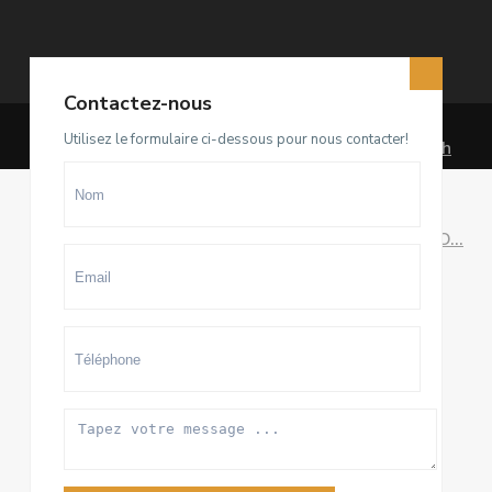
Dernières annonces
Contactez-nous
Utilisez le formulaire ci-dessous pour nous contacter!
Terrain D4 à vendre sur El Menzeh
R...
93.500.000 Dhs
villa meublée à louer sur Souissi O...
100.000 Dhs
/mois
Appartement meublé à louer sur
Hay ...
20.000 Dhs
/mois
Copyright All Rights Reserved 2020 By RanaImmobilier