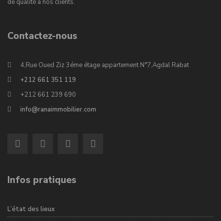
de qualité à nos clients.
Contactez-nous
4,Rue Oued Ziz 3éme étage appartement N°7,Agdal Rabat
+212 661 351 119
+212 661 239 690
info@ranaimmobilier.com
Infos pratiques
L’état des lieux