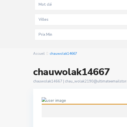
Villes
Accueil
chauwolak14667
chauwolak14667
chauwolak14667 |
chau_wolak2190@ultimateemailstor