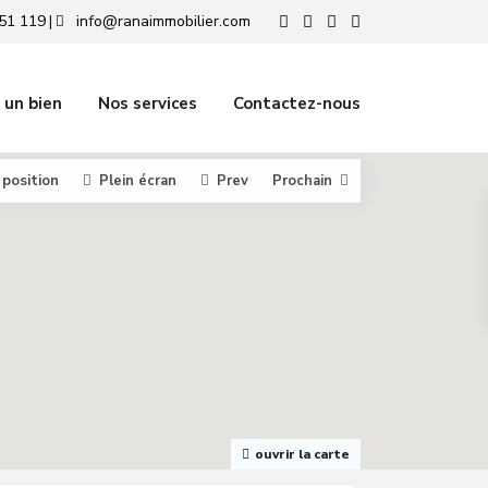
51 119
info@ranaimmobilier.com
|
 un bien
Nos services
Contactez-nous
 position
Plein écran
Prev
Prochain
ouvrir la carte