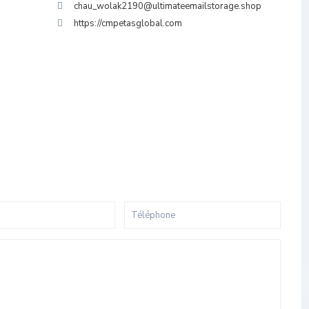
chau_wolak2190@ultimateemailstorage.shop
https://cmpetasglobal.com