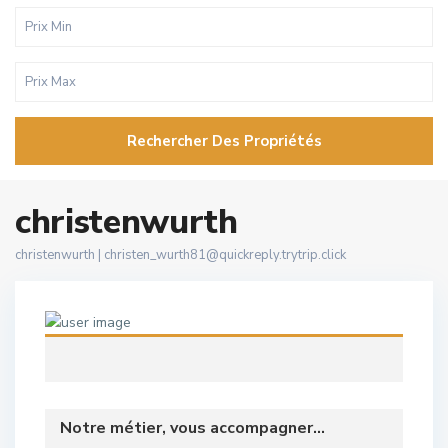
Rechercher Des Propriétés
christenwurth
christenwurth |
christen_wurth81@quickreply.trytrip.click
Notre métier, vous accompagner...