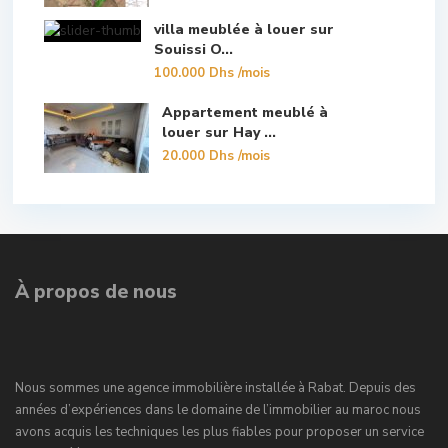
villa meublée à louer sur
Souissi O...
100.000 Dhs
/mois
Appartement meublé à
louer sur Hay ...
20.000 Dhs
/mois
À propos de nous
Nous sommes une agence immobilière installée à Rabat. Depuis des
années d’expériences dans le domaine de l’immobilier au maroc nous
avons acquis les techniques les plus fiables pour proposer un service