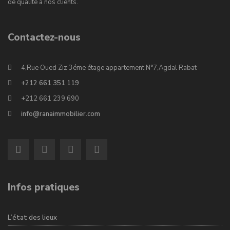
de qualité à nos clients.
Contactez-nous
4,Rue Oued Ziz 3éme étage appartement N°7,Agdal Rabat
+212 661 351 119
+212 661 239 690
info@ranaimmobilier.com
Infos pratiques
L’état des lieux