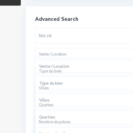
Advanced Search
Vente / Location
Vente / Location
Type du bien
A Louer
Type du bien
Villes
A Vendre
Appartement
Villes
Quarties
Bureaux
El Harhoura
Quarties
Local Commercial
Nombre de pièces
Rabat
Agdal