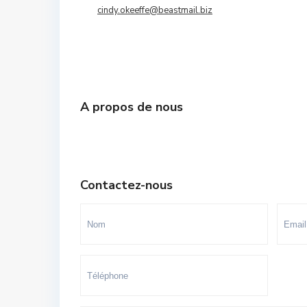
Souissi - Menzeh Route Zaer
cindy.okeeffe@beastmail.biz
Temara Ville
Yacoub El Mansour
A propos de nous
Contactez-nous