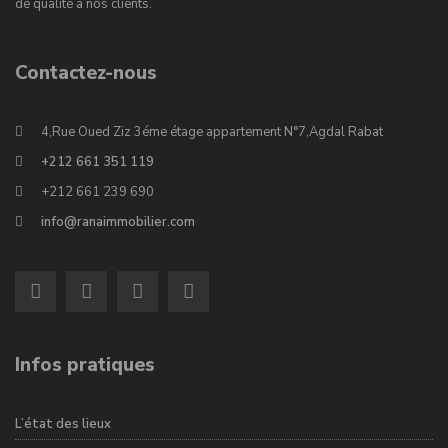
de qualité à nos clients.
Contactez-nous
4,Rue Oued Ziz 3éme étage appartement N°7,Agdal Rabat
+212 661 351 119
+212 661 239 690
info@ranaimmobilier.com
Infos pratiques
L’état des lieux