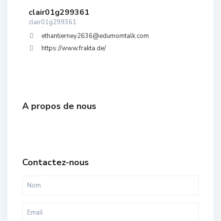
clair01g299361
clair01g299361
ethantierney2636@edumomtalk.com
https://www.frakta.de/
A propos de nous
Contactez-nous