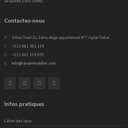
de qualité à nos clients.
Contactez-nous
4,Rue Oued Ziz 3éme étage appartement N°7,Agdal Rabat
+212 661 351 119
+212 661 239 690
info@ranaimmobilier.com
Infos pratiques
L’état des lieux