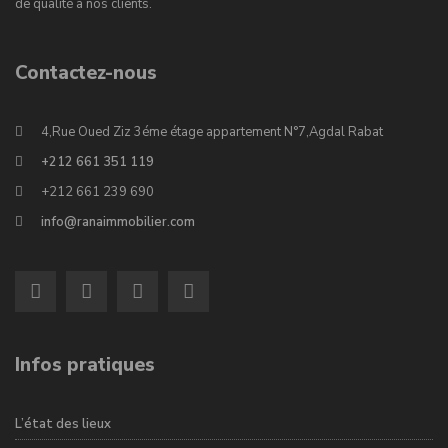
de qualité à nos clients.
Contactez-nous
4,Rue Oued Ziz 3éme étage appartement N°7,Agdal Rabat
+212 661 351 119
+212 661 239 690
info@ranaimmobilier.com
Infos pratiques
L’état des lieux