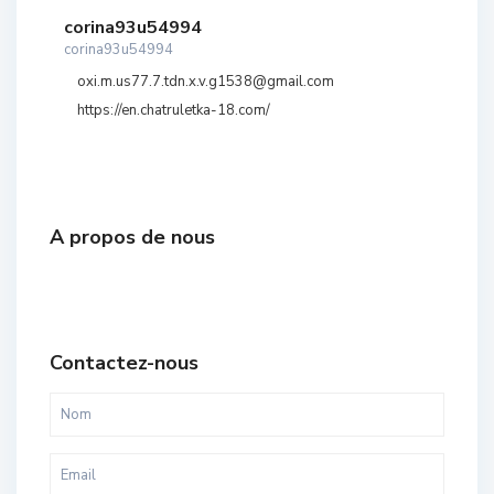
corina93u54994
corina93u54994
oxi.m.us77.7.tdn.x.v.g1538@gmail.com
https://en.chatruletka-18.com/
A propos de nous
Contactez-nous