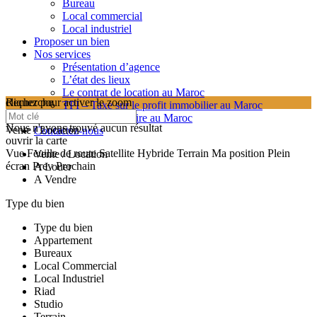
Bureau
Local commercial
Local industriel
Proposer un bien
Nos services
Présentation d’agence
L’état des lieux
Le contrat de location au Maroc
cliquez pour activer le zoom
Recherche
TPI – Taxe sur le profit immobilier au Maroc
searching...
Les frais de notaire au Maroc
Nous n'avons trouvé aucun résultat
Vente / Location
Contactez-nous
ouvrir la carte
Vue
Feuille de route
Satellite
Hybride
Terrain
Ma position
Plein
Vente / Location
écran
Prev
Prochain
A Louer
A Vendre
Type du bien
Type du bien
Appartement
Bureaux
Local Commercial
Local Industriel
Riad
Studio
Terrain