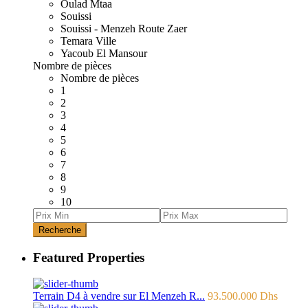
Oulad Mtaa
Souissi
Souissi - Menzeh Route Zaer
Temara Ville
Yacoub El Mansour
Nombre de pièces
Nombre de pièces
1
2
3
4
5
6
7
8
9
10
Recherche
Featured Properties
Terrain D4 à vendre sur El Menzeh R...
93.500.000 Dhs