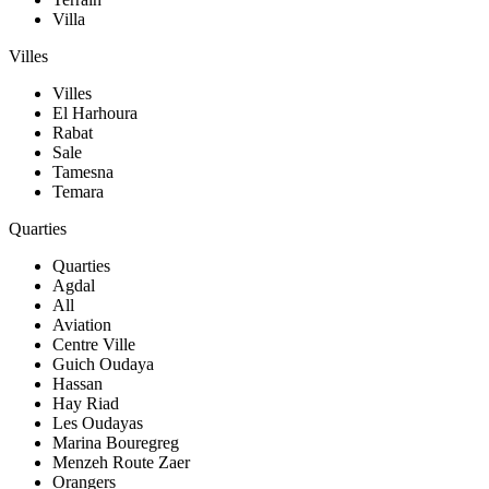
Villa
Villes
Villes
El Harhoura
Rabat
Sale
Tamesna
Temara
Quarties
Quarties
Agdal
All
Aviation
Centre Ville
Guich Oudaya
Hassan
Hay Riad
Les Oudayas
Marina Bouregreg
Menzeh Route Zaer
Orangers