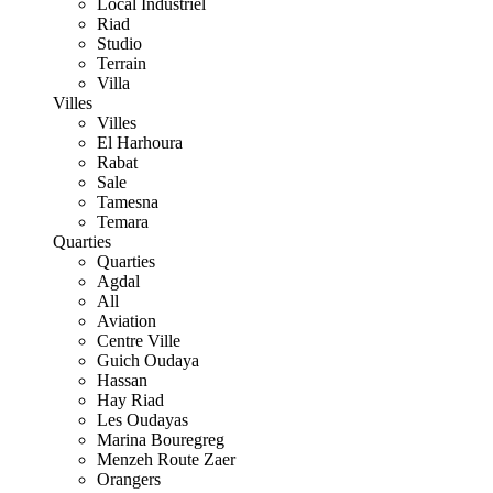
Local Industriel
Riad
Studio
Terrain
Villa
Villes
Villes
El Harhoura
Rabat
Sale
Tamesna
Temara
Quarties
Quarties
Agdal
All
Aviation
Centre Ville
Guich Oudaya
Hassan
Hay Riad
Les Oudayas
Marina Bouregreg
Menzeh Route Zaer
Orangers