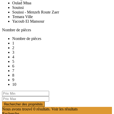
Oulad Mtaa
Souissi
Souissi - Menzeh Route Zaer
Temara Ville
Yacoub El Mansour
Nombre de pièces
Nombre de pièces
1
2
3
4
5
6
7
8
9
10
Nous avons trouvé
0
résultats.
Voir les résultats
Recherche