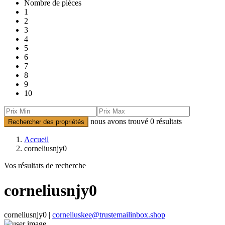
Nombre de pièces
1
2
3
4
5
6
7
8
9
10
nous avons trouvé
0
résultats
Rechercher des propriétés
Accueil
corneliusnjy0
Vos résultats de recherche
corneliusnjy0
corneliusnjy0 |
corneliuskee@trustemailinbox.shop