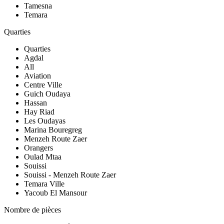
Tamesna
Temara
Quarties
Quarties
Agdal
All
Aviation
Centre Ville
Guich Oudaya
Hassan
Hay Riad
Les Oudayas
Marina Bouregreg
Menzeh Route Zaer
Orangers
Oulad Mtaa
Souissi
Souissi - Menzeh Route Zaer
Temara Ville
Yacoub El Mansour
Nombre de pièces