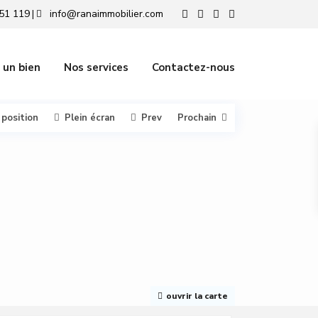
51 119
info@ranaimmobilier.com
|
 un bien
Nos services
Contactez-nous
 position
Plein écran
Prev
Prochain
ouvrir la carte