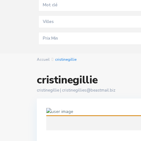
Villes
Accueil
cristinegillie
cristinegillie
cristinegillie |
cristinegillies@beastmail.biz