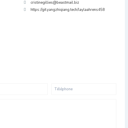
cristinegillies@beastmail.biz
https://git.yangzhiqiang.tech/laylaahrens458