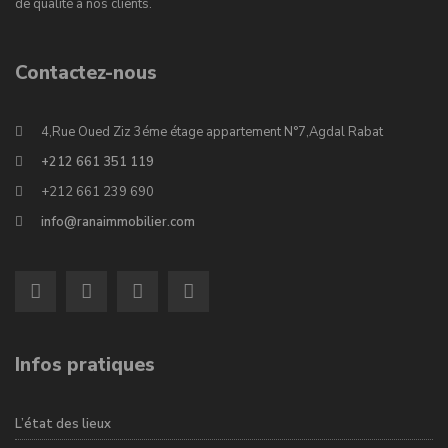
de qualité à nos clients.
Contactez-nous
4,Rue Oued Ziz 3éme étage appartement N°7,Agdal Rabat
+212 661 351 119
+212 661 239 690
info@ranaimmobilier.com
Infos pratiques
L’état des lieux