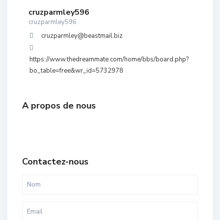
cruzparmley596
cruzparmley596
cruzparmley@beastmail.biz
https://www.thedreammate.com/home/bbs/board.php?
bo_table=free&wr_id=5732978
A propos de nous
Contactez-nous