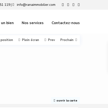
51 119
info@ranaimmobilier.com
|
 un bien
Nos services
Contactez-nous
 position
Plein écran
Prev
Prochain
ouvrir la carte