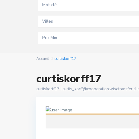
Villes
Accueil
curtiskorff17
curtiskorff17
curtiskorff17 |
curtis_korff@cooperation.wisetransfer.cli