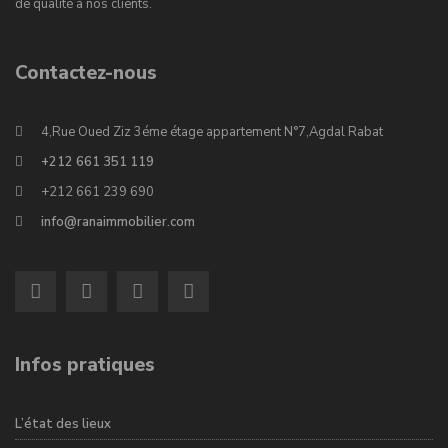
de qualité à nos clients.
Contactez-nous
4,Rue Oued Ziz 3éme étage appartement N°7,Agdal Rabat
+212 661 351 119
+212 661 239 690
info@ranaimmobilier.com
Infos pratiques
L’état des lieux