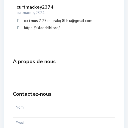
curtmackey2374
curtmackey2374
ox.i.mus.7.77.m.orakq.8t.h.u@gmail.com
https://skladchiki.pro/
A propos de nous
Contactez-nous