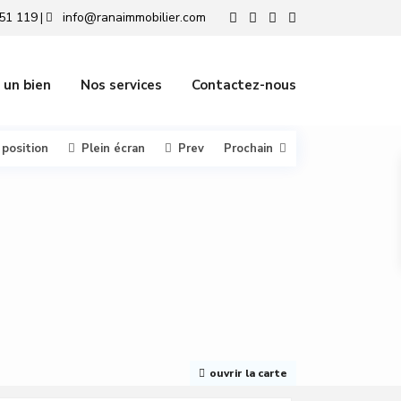
51 119
info@ranaimmobilier.com
|
 un bien
Nos services
Contactez-nous
 position
Plein écran
Prev
Prochain
ouvrir la carte