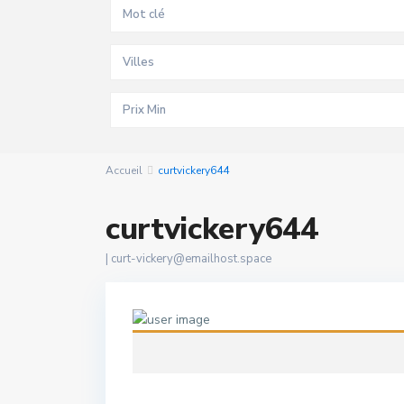
Villes
Accueil
curtvickery644
curtvickery644
|
curt-vickery@emailhost.space