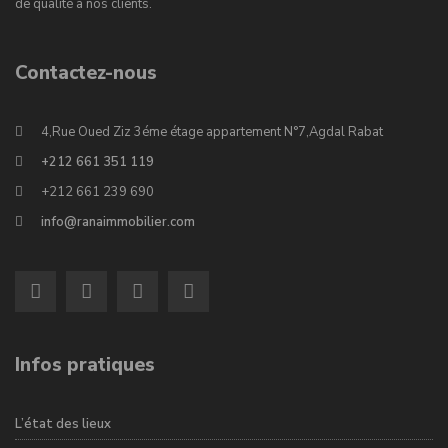
de qualité à nos clients.
Contactez-nous
4,Rue Oued Ziz 3éme étage appartement N°7,Agdal Rabat
+212 661 351 119
+212 661 239 690
info@ranaimmobilier.com
Infos pratiques
L’état des lieux