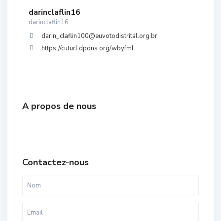
darinclaflin16
darinclaflin16
darin_claflin100@euvotodistrital.org.br
https://cuturl.dpdns.org/wbyfml
A propos de nous
Contactez-nous