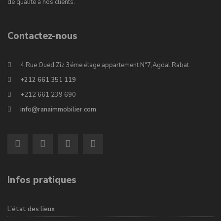
de qualité à nos clients.
Contactez-nous
4,Rue Oued Ziz 3éme étage appartement N°7,Agdal Rabat
+212 661 351 119
+212 661 239 690
info@ranaimmobilier.com
Infos pratiques
L’état des lieux