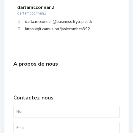
darlamcconnan2
darlamcconnan2
darla.mcconnan@business.trytrip.click
https://git.camus.cat/janiecombes392
A propos de nous
Contactez-nous