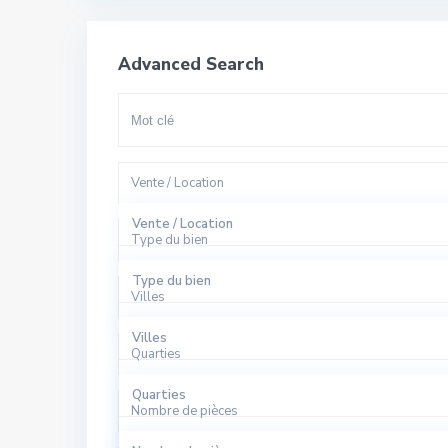
Advanced Search
Vente / Location
Vente / Location
Type du bien
A Louer
Type du bien
Villes
A Vendre
Appartement
Villes
Quarties
Bureaux
El Harhoura
Quarties
Local Commercial
Nombre de pièces
Rabat
Agdal