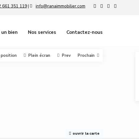
 661 351 119
info@ranaimmobilier.com
|
 un bien
Nos services
Contactez-nous
 position
Plein écran
Prev
Prochain
ouvrir la carte