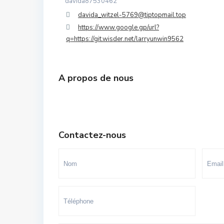
davida87530462
Souissi - Menzeh Route Zaer
davida_witzel-5769@tiptopmail.top
https://www.google.gp/url?
Temara Ville
q=https://git.wisder.net/larryunwin9562
Yacoub El Mansour
A propos de nous
Contactez-nous