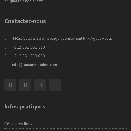
de qualité à nos clients.
Contactez-nous
4,Rue Oued Ziz 3éme étage appartement N°7,Agdal Rabat
+212 661 351 119
+212 661 239 690
info@ranaimmobilier.com
Infos pratiques
L’état des lieux